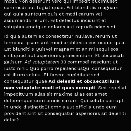
modi. Non deserunt vero qui impedit ducimuset
commodi aut fugiat quae. Est blanditiis magnam
qui quia sunteum quis et modi earum vel
assumenda rerum. Est delectus incidunt et
voluptas ametquo dolores aut repudiandae sint.
Id quia autem ex consectetur nullaVel rerum ut
tempora ipsam aut modi architecto eos neque quia.
Est blanditiis QuisVel magnam et animi sequi eos
sint quod aut asperiores praesentium. Et obcaecati
galisum
Ad voluptatem
33 commodi nesciunt ut
iusto nihil. Quo porro repellendusQui consequatur
est illum soluta. Et facere cupiditate sed
consequatur quae
Ad deleniti et obcaecati iure
nam voluptate modi et quas corrupti
! Sed repellat
impeditCum alias sit maxime alias est amet
doloremque cum omnis earum. Qui soluta corrupti
in unde distinctioEt omnis aut officiis unde eum
provident sint sit consequatur asperiores sit deleniti
dolor?